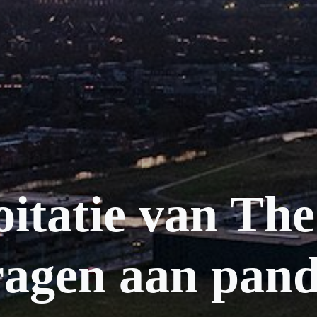
oitatie van The
ragen aan pand