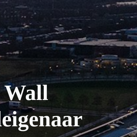
 Wall
eigenaar