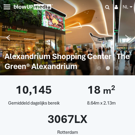
NL
Alexandrium Shopping Center | The
Green® Alexandrium
10,145
18
2
m
Gemiddeld dagelijks bereik
8.64m x 2.13m
3067LX
Rotterdam