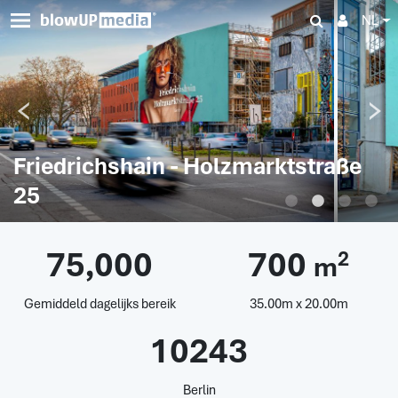
NL
Friedrichshain - Holzmarktstraße
25
75,000
700
2
m
Gemiddeld dagelijks bereik
35.00m x 20.00m
10243
Berlin