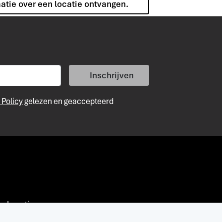
matie over een locatie ontvangen.
Inschrijven
 Policy
gelezen en geaccepteerd
Locaties
activaties