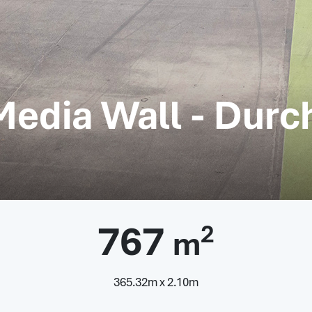
Media Wall - Durc
767
2
m
365.32m x 2.10m