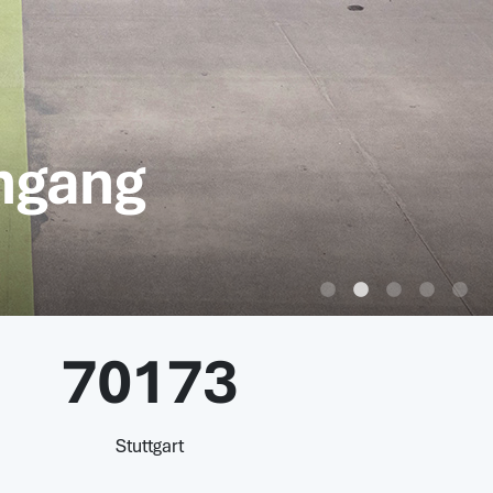
hgang
70173
Stuttgart