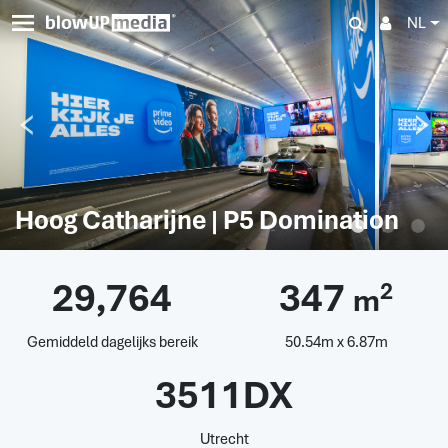
NL
Hoog Catharijne | P5 Domination
29,764
347
2
m
Gemiddeld dagelijks bereik
50.54m x 6.87m
3511DX
Utrecht