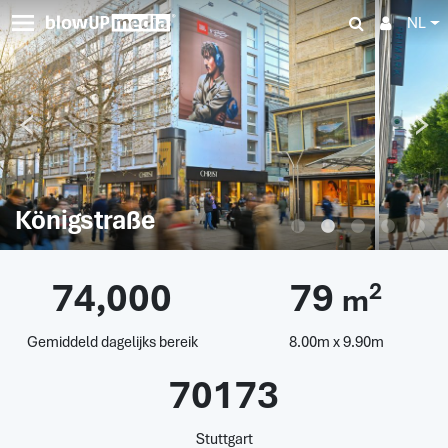
NL
Königstraße
74,000
79
2
m
Gemiddeld dagelijks bereik
8.00m x 9.90m
70173
Stuttgart