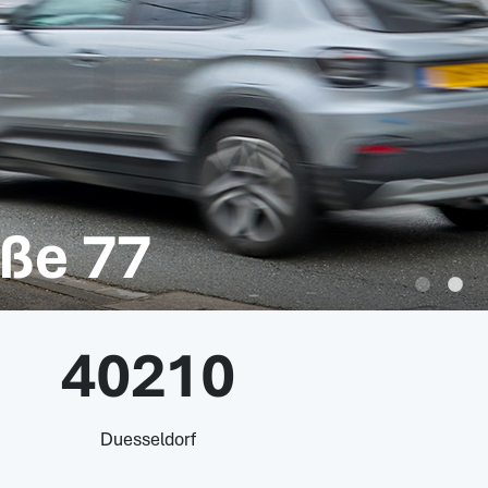
aße 77
40210
Duesseldorf