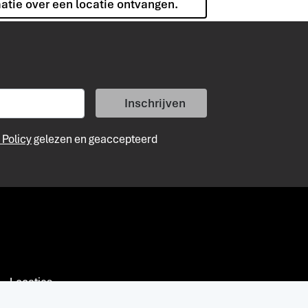
matie over een locatie ontvangen.
Inschrijven
 Policy
gelezen en geaccepteerd
Locaties
activaties