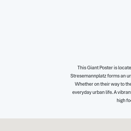
This Giant Poster is locat
Stresemannplatz forms an urb
Whether on their way to the 
everyday urban life. A vibra
high fo