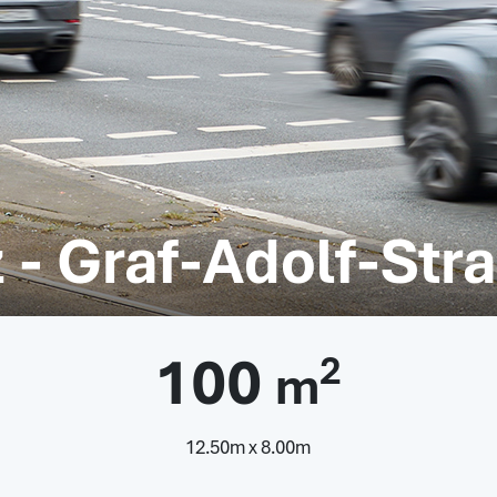
- Graf-Adolf-Str
100
2
m
12.50m x 8.00m