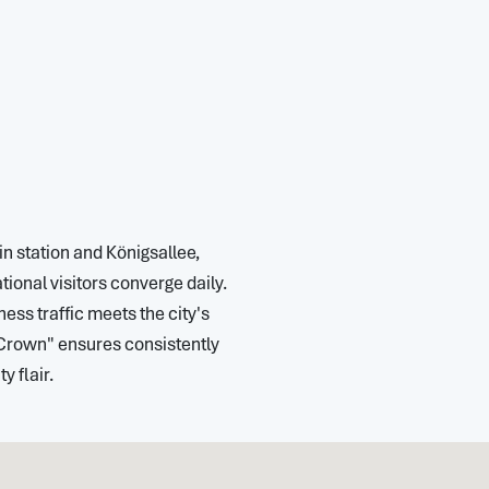
in station and Königsallee,
onal visitors converge daily.
ness traffic meets the city's
e Crown" ensures consistently
y flair.