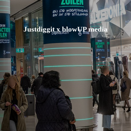
Justdiggit x blowUP media