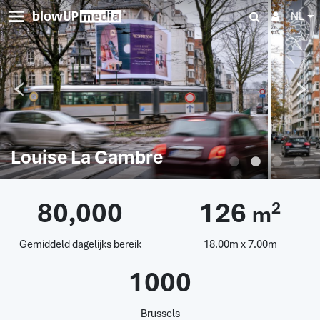
NL
Louise La Cambre
80,000
126
2
m
Gemiddeld dagelijks bereik
18.00m x 7.00m
1000
Brussels